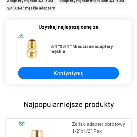
Adaptery męskie 3/4''X3/4''
adaptery męskie miedziane 3/4''X3/4''
3/4''X3/4'' męskie adaptery
Uzyskaj najlepszą cenę za
3/4 ''X3/4 '' Miedziane adaptery
męskie
Kontyntynuj
Najpopularniejsze produkty
Żeński adapter obrotowy
1/2''x1/2" Pex