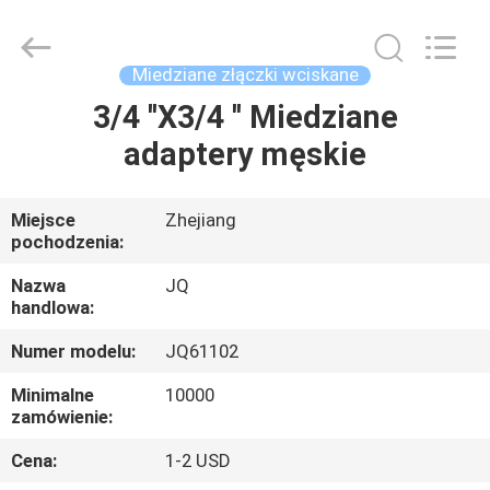
JinQuan
Copper
Co.,
Ltd..
All
Miedziane złączki wciskane
Rights
Reserved.
3/4 ''X3/4 '' Miedziane
DOM
adaptery męskie
PRODUKTY
Miejsce
Zhejiang
pochodzenia:
O
NAS
Nazwa
JQ
handlowa:
Numer modelu:
JQ61102
WYCIECZKA
PO
Minimalne
10000
zamówienie:
FABRYCE
Cena:
1-2 USD