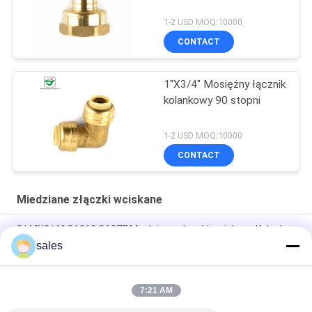
1-2 USD MOQ:10000
CONTACT
1''X3/4'' Mosiężny łącznik
kolankowy 90 stopni
1-2 USD MOQ:10000
CONTACT
Miedziane złączki wciskane
3/4 ''X3/4 '' CA360 CA377 Miedziane złączki wciskane Kolanko
90 stopni
sales
Bezołowiowe 1''X1''X1'' Złącze typu T Miedziane złączki
wciskane
7:21 AM
1''X1''X1'' C46500 Mosiężne złącze wtykowe T Równe trójniki