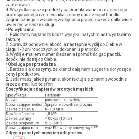
zaoferować.
4. Wszystkie nasze produkty są produkowane przez naszego
profesjonalnego rzemieślnika i mamy nasz zespół handlu
zagranicznego o wysokiej wydajności pracy, możesz całkowicie
uwierzyć w nasze usługi.
• Po wybraniu:
1. Policzymy najtańszy koszt wysyłki i natychmiast wystawimy
fakturę.
2. Sprawdź ponownie jakość, a następnie wyślij do Ciebie w
ciągu 1-2 dni roboczych po dokonaniu płatności
3. Wyślij e-mailem numer śledzenia i pomóż ścigać paczki,
dopóki nie dotrą do Ciebie.
• Obsługa posprzedażna
1. Bardzo się cieszymy, że klienci dają nam sugestie dotyczące
ceny i produktów.
2. Jeśli masz jakieś pytanie, skontaktuj się z nami swobodnie
przez e-mail lub telefon.
Specyfikacja adapterów prostych męskich:
Specyfikacja
Parametr
Nazwa
pasowanie na wcisk;
Obowiązujące medium
Sprężone powietrze, próżnia
Zakres ciśnienia
0~1,0 MPa
Dowód ciśnienia
1,5 MPa
Zakres ujemny
-100kpa (10Tor)
Zakres temperatury
5°C~60°C
Obowiązująca rura
wąż PU, wąż nylonowy, wąż PE
Zdjęcia prostych męskich adapterów