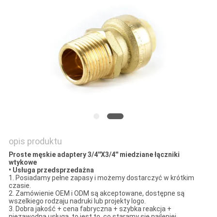
SITEMAP
PRIVACY
POLICY
opis produktu
Proste męskie adaptery 3/4''X3/4'' miedziane łączniki
wtykowe
• Usługa przedsprzedażna
1. Posiadamy pełne zapasy i możemy dostarczyć w krótkim
czasie.
2. Zamówienie OEM i ODM są akceptowane, dostępne są
wszelkiego rodzaju nadruki lub projekty logo.
3. Dobra jakość + cena fabryczna + szybka reakcja +
niezawodna usługa, to jest to, co staramy się najlepiej