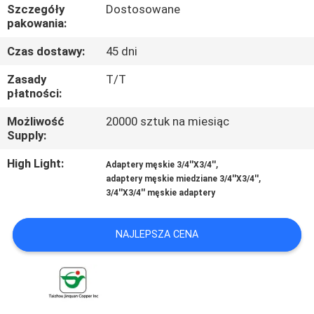
KONTROLA
Szczegóły
Dostosowane
pakowania:
JAKOŚCI
Czas dostawy:
45 dni
SKONTAKTUJ
Zasady
T/T
płatności:
SIĘ
Możliwość
20000 sztuk na miesiąc
Z
Supply:
NAMI
High Light:
,
Adaptery męskie 3/4''X3/4''
,
adaptery męskie miedziane 3/4''X3/4''
AKTUALNOŚCI
3/4''X3/4'' męskie adaptery
NAJLEPSZA CENA
POPROSIĆ
O
WYCENĘ