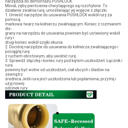
narzędzia do demontażu PUSHLOCK.
Moval, zęby pierścienia chwytającego są rozchylone. To
działanie zwalnia rurę, umożliwiając jej wyjęcie z złączki.
1. Umieść narzędzie do usuwania PUSHLOCK wokół rury za
pomocą
markowa twarz na kołnierzu zwalniającym. Koniec z rozmiarem
dis-
grany na narzędziu do usuwania powinien być ustawiony wokół
rury i
drugi koniec wokół szyjki okucia.
2. Dociśnij narzędzie do usuwania do kołnierza zwalniającego i
pociągnij rurę
z ruchem obrotowym, aby uwolnić rurę.
3. Sprawdź złączkę i koniec rury pod kątem uszkodzeń. Łącznik i
rura
powinny być wolne od uszkodzeń, ciał obcych i śladów na
zewnątrz
średnica.Jeśli rura jest uszkodzona lub poplamiona, przytnij i
użyj nowej
odcinek rury.