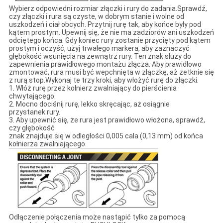
Wybierz odpowiedni rozmiar złączki i rury do zadania.Sprawdź,
czy złączki i rura są czyste, w dobrym stanie i wolne od
uszkodzeń i ciał obcych. Przytnij rurę tak, aby końce były pod
kątem prostym. Upewnij się, że nie ma zadziorów ani uszkodzeń
odciętego końca. Gdy koniec rury zostanie przycięty pod kątem
prostym i oczyść, użyj trwałego markera, aby zaznaczyć
głębokość wsunięcia na zewnątrz rury. Ten znak służy do
zapewnienia prawidłowego montażu złącza. Aby prawidłowo
zmontować, rura musi być wepchnięta w złączkę, aż zetknie się
z rurą stop.Wykonaj te trzy kroki, aby włożyć rurę do złączki.
1. Włóż rurę przez kołnierz zwalniający do pierścienia
chwytającego.
2. Mocno dociśnij rurę, lekko skręcając, aż osiągnie
przystanek rury.
3. Aby upewnić się, że rura jest prawidłowo włożona, sprawdź,
czy głębokość
znak znajduje się w odległości 0,005 cala (0,13 mm) od końca
kołnierza zwalniającego.
Odłączenie połączenia może nastąpić tylko za pomocą