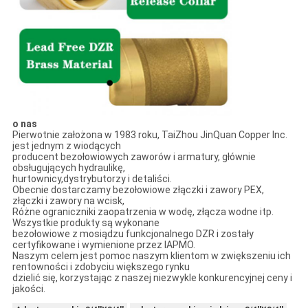
o nas
Pierwotnie założona w 1983 roku, TaiZhou JinQuan Copper Inc.
jest jednym z wiodących
producent bezołowiowych zaworów i armatury, głównie
obsługujących hydraulikę,
hurtownicy,dystrybutorzy i detaliści.
Obecnie dostarczamy bezołowiowe złączki i zawory PEX,
złączki i zawory na wcisk,
Różne ograniczniki zaopatrzenia w wodę, złącza wodne itp.
Wszystkie produkty są wykonane
bezołowiowe z mosiądzu funkcjonalnego DZR i zostały
certyfikowane i wymienione przez IAPMO.
Naszym celem jest pomoc naszym klientom w zwiększeniu ich
rentowności i zdobyciu większego rynku
dzielić się, korzystając z naszej niezwykle konkurencyjnej ceny i
jakości.