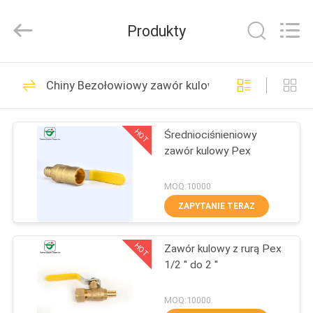
JinQuan
Copper
Co.,
Produkty
Ltd..
All
Rights
Reserved.
DOM
26
Chiny Bezołowiowy zawór kulowy
Mocowanie
PRODUKTY
wciskane
HOT
Średniociśnieniowy
zawór kulowy Pex
O
NAS
MOQ:10000
ZAPYTANIE TERAZ
21
WYCIECZKA
Miedziane złączki
HOT
Zawór kulowy z rurą Pex
PO
1/2 '' do 2 ''
FABRYCE
wciskane
MOQ:10000