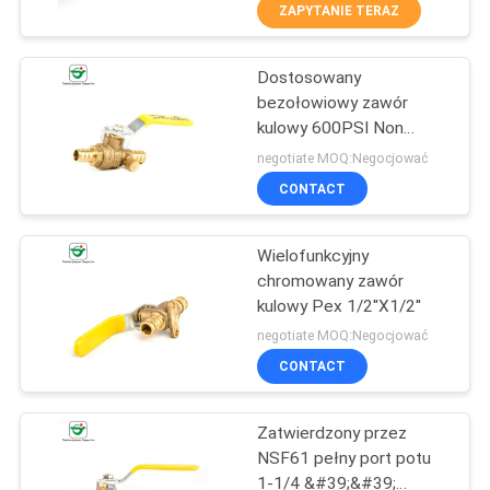
KONTROLA
ZAPYTANIE TERAZ
JAKOŚCI
Dostosowany
10
bezołowiowy zawór
SKONTAKTUJ
kulowy 600PSI Non
Złączki rurowe
SIĘ
Shock WOG
negotiate MOQ:Negocjować
wciskane
Z
CONTACT
NAMI
Wielofunkcyjny
chromowany zawór
AKTUALNOŚCI
kulowy Pex 1/2''X1/2''
28
negotiate MOQ:Negocjować
Bezołowiowy zawór
POPROSIĆ
CONTACT
O
kulowy
Zatwierdzony przez
WYCENĘ
NSF61 pełny port potu
1-1/4 &#39;&#39;