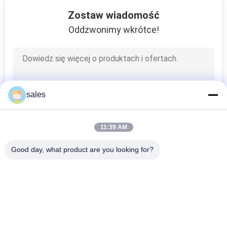
28
Zostaw wiadomość
Miedziany
Oddzwonimy wkrótce!
ogranicznik do
młota wodnego
sales
2
11:39 AM
Rozdzielacz wody
Good day, what product are you looking for?
Pex
popularne kategorie
Wszystko
Mocowanie 
Miedziane Złączki 
Wciskane
Wciskane
14