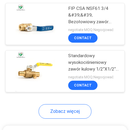
FIP CSA NSF61 3/4
26
&#39;&#39;
Bezołowiowy zawór
Zawór kulowy mini
kulowy Zasilanie ręczne
negotiate MOQ:Negocjować
CONTACT
Standardowy
wysokociśnieniowy
zawór kulowy 1/2''X1/2'' z
25
miedzi na Pex
negotiate MOQ:Negocjować
Mosiężne złącze
CONTACT
węża
Zobacz więcej