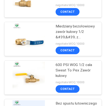
Mosiężny bezołowiowy
SITEMAP
negotiate MOQ:10000
zawór kulowy
CONTACT
27
PRIVACY
Mosiężny zawór
Miedziany bezołowiowy
POLICY
zawór kulowy 1/2
odcinający
&#39;&#39; z
platerowanymi stalowymi
negotiate MOQ:10000
uchwytami
CONTACT
600 PSI WOG 1/2 cala
30
Sweat To Pex Zawór
Elastyczny wąż
kulowy
negotiate MOQ:10000
mosiężny
CONTACT
Bez spustu lutowniczego