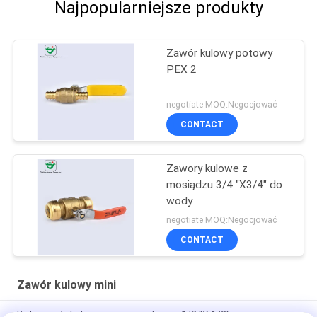
Najpopularniejsze produkty
Zawór kulowy potowy
PEX 2
negotiate MOQ:Negocjować
CONTACT
Zawory kulowe z
mosiądzu 3/4 "X3/4" do
wody
negotiate MOQ:Negocjować
CONTACT
Zawór kulowy mini
Kuty zawór kulowy z rurą miedzianą 1/2 "X 1/2"