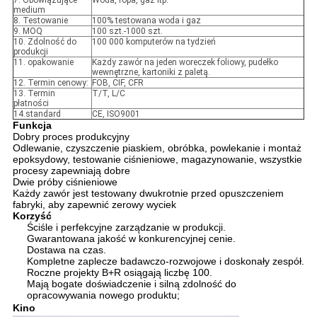
7. Obowiązujące
Woda, ropa, gaz itp.
medium
8. Testowanie
100% testowana woda i gaz
9. MOQ
100 szt.-1000 szt.
10. Zdolność do
100 000 komputerów na tydzień
produkcji
11. opakowanie
Każdy zawór na jeden woreczek foliowy, pudełko
wewnętrzne, kartoniki z paletą.
12. Termin cenowy:
FOB, CIF, CFR
13. Termin
T/T, L/C
płatności
14.standard
CE, ISO9001
Funkcja
Dobry proces produkcyjny
Odlewanie, czyszczenie piaskiem, obróbka, powlekanie i montaż
epoksydowy, testowanie ciśnieniowe, magazynowanie, wszystkie
procesy zapewniają dobre
Dwie próby ciśnieniowe
Każdy zawór jest testowany dwukrotnie przed opuszczeniem
fabryki, aby zapewnić zerowy wyciek
Korzyść
Ściśle i perfekcyjne zarządzanie w produkcji.
Gwarantowana jakość w konkurencyjnej cenie.
Dostawa na czas.
Kompletne zaplecze badawczo-rozwojowe i doskonały zespół.
Roczne projekty B+R osiągają liczbę 100.
Mają bogate doświadczenie i silną zdolność do
opracowywania nowego produktu;
Kino