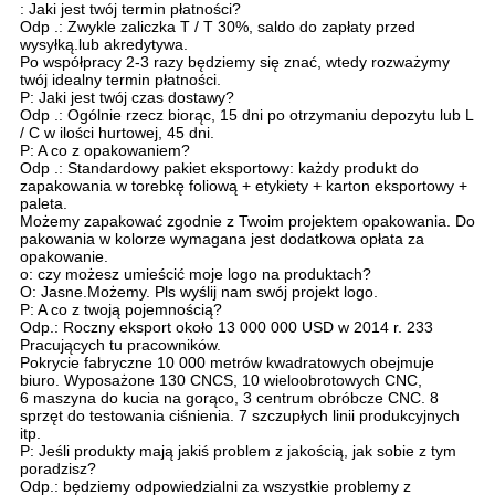
: Jaki jest twój termin płatności?
Odp .: Zwykle zaliczka T / T 30%, saldo do zapłaty przed
wysyłką.lub akredytywa.
Po współpracy 2-3 razy będziemy się znać, wtedy rozważymy
twój idealny termin płatności.
P: Jaki jest twój czas dostawy?
Odp .: Ogólnie rzecz biorąc, 15 dni po otrzymaniu depozytu lub L
/ C w ilości hurtowej, 45 dni.
P: A co z opakowaniem?
Odp .: Standardowy pakiet eksportowy: każdy produkt do
zapakowania w torebkę foliową + etykiety + karton eksportowy +
paleta.
Możemy zapakować zgodnie z Twoim projektem opakowania. Do
pakowania w kolorze wymagana jest dodatkowa opłata za
opakowanie.
o: czy możesz umieścić moje logo na produktach?
O: Jasne.Możemy. Pls wyślij nam swój projekt logo.
P: A co z twoją pojemnością?
Odp.: Roczny eksport około 13 000 000 USD w 2014 r. 233
Pracujących tu pracowników.
Pokrycie fabryczne 10 000 metrów kwadratowych obejmuje
biuro. Wyposażone 130 CNCS, 10 wieloobrotowych CNC,
6 maszyna do kucia na gorąco, 3 centrum obróbcze CNC. 8
sprzęt do testowania ciśnienia. 7 szczupłych linii produkcyjnych
itp.
P: Jeśli produkty mają jakiś problem z jakością, jak sobie z tym
poradzisz?
Odp.: będziemy odpowiedzialni za wszystkie problemy z