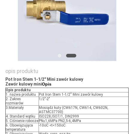
SITEMAP
PRIVACY
POLICY
opis produktu
Pot Iron Stem 1-1/2'' Mini zawór kulowy
Zawór kulowy mini
Opis
Opis produktu
1. nazwa produktu
Pot Iron Stem 1-1/2'' Mini zawór kulowy
2. Zakres
1/2"-2"
rozmiarów
3.Materiały
Mosiądz kuty (CW617N, CW614, CW602N,
ASTMC37700)
4. Standard wątku
ISO228,ISO7/1, DIN2999
5. Ciśnienie robocze
PN≤1,6MPa PN2,5-6,4MPa
6. Obowiązująca
-10oC <t<150oC
temperatura