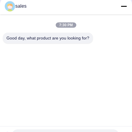
sales
Precyzyjny zawór kulowy z mosiądzu naturalnego CW614N
CW617N FIP
7:30 PM
Umywalka o wysokiej wytrzymałości 600PSI 3/4''X3/4'' Mini
zawór kulowy
Good day, what product are you looking for?
popularne kategorie
Wszystko
Mocowanie 
Miedziane Złączki 
Wciskane
Wciskane
Złączki Rurowe 
Bezołowiowy Zawór 
Wciskane
Kulowy
Mosiężny Zawór 
Elastyczny Wąż 
Odcinający
Mosiężny
Mosiężny Zawór 
Pex Barb Fitting
Kątowy