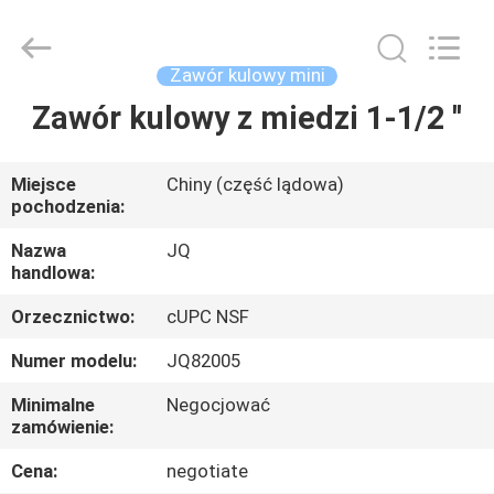
JinQuan
Copper
Co.,
Ltd..
All
Zawór kulowy mini
Rights
Reserved.
Zawór kulowy z miedzi 1-1/2 ''
DOM
PRODUKTY
Miejsce
Chiny (część lądowa)
pochodzenia:
O
Nazwa
JQ
handlowa:
NAS
Orzecznictwo:
cUPC NSF
WYCIECZKA
Numer modelu:
JQ82005
PO
Minimalne
Negocjować
zamówienie:
FABRYCE
Cena:
negotiate