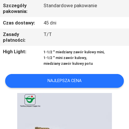
KONTROLA
Szczegóły
Standardowe pakowanie
pakowania:
JAKOŚCI
Czas dostawy:
45 dni
SKONTAKTUJ
Zasady
T/T
płatności:
SIĘ
Z
High Light:
,
1-1/2 '' miedziany zawór kulowy mini
,
1-1/2 '' mini zawór kulowy
NAMI
miedziany zawór kulowy potu
AKTUALNOŚCI
NAJLEPSZA CENA
POPROSIĆ
O
WYCENĘ