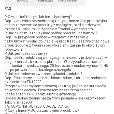
FAQ
P. Czy jesteś fabryką lub firmą handlową?
Odp .: Jesteśmy bezpośrednią fabryką, nasza linia produkcyjna
obejmuje wszystkie produkty z mosiądzu, stali nierdzewnej,
miedzi i aluminium lub zgodnie z Twoimi wymaganiami
P. Jak długo muszę uzyskać próbkę produktu do kontroli?
Odp .: W przypadku próbek w magazynie możemy je
natychmiast wysłać do Ciebie.Jeśli potrzebujesz wykonać nowe
próbki zgodnie z twoimi specyfikacjami, zajmie to około 15 dni
roboczych
P. Jaki jest czas dostawy?
Odp .: Jeśli produkty są w magazynie, możemy je dostarczyć w
ciągu 7 dni od otrzymania płatności. W przypadku zamówień
niestandardowych, w ciągu 20 ton, czas produkcji wynosi 40-45
dni po potwierdzeniu każdego szczegółu
P. Jak kontrolować gwarancję jakości produktu?
Odp.: Posiadamy niezależne laboratorium, którego standardem
działania jest EN13828
Przeprowadzamy kompleksową kontrolę jakości od surowców
do każdego ogniwa. Tymczasem nasza firma posiada
ubezpieczenie PICC oraz 3-letnią gwarancję
jakości.Jednocześnie nasza firma posiada wiele certyfikatów,
takich jak Iso9001
TS, CUPC, NSF, AB1953, CSA, CE i AC itp.
P. Czy istnieje MOQ dla zamówień produktów?