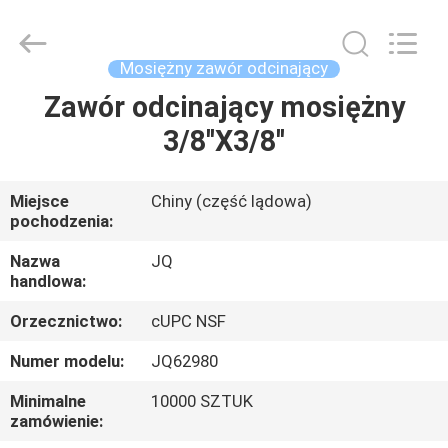
JinQuan
Copper
Co.,
Ltd..
All
Mosiężny zawór odcinający
Rights
Reserved.
Zawór odcinający mosiężny
DOM
3/8''X3/8''
PRODUKTY
Miejsce
Chiny (część lądowa)
pochodzenia:
O
NAS
Nazwa
JQ
handlowa:
Orzecznictwo:
cUPC NSF
WYCIECZKA
PO
Numer modelu:
JQ62980
FABRYCE
Minimalne
10000 SZTUK
zamówienie: