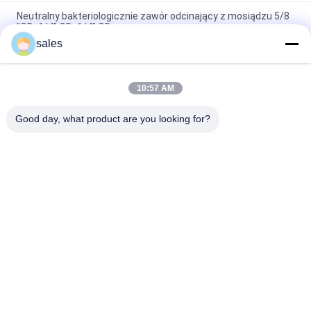
Neutralny bakteriologicznie zawór odcinający z mosiądzu 5/8
"ODx1/4" ODx1/4" OD
sales
Zatwierdzony przez AB1953 podwójny wylot 5/8 "X3/8" X3/8 ''
Zawór odcinający parę
10:57 AM
Owalny uchwyt Chromowany wykończony mosiężny zawór
odcinający CPVC
Good day, what product are you looking for?
popularne kategorie
Wszystko
Mocowanie 
Miedziane Złączki 
Wciskane
Wciskane
Złączki Rurowe 
Bezołowiowy Zawór 
Wciskane
Kulowy
Mosiężny Zawór 
Elastyczny Wąż 
Odcinający
Mosiężny
Mosiężny Zawór 