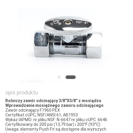
SITEMAP
PRIVACY
POLICY
opis produktu
Rolniczy zawór odcinający 3/8''X3/8'' z mosiądzu
Wprowadzenie mosiężnego zaworu odcinającego
Zawór odcinający F1960 PEX
Certyfikat cUPC, NSF/ANSI 61, AB1953
Wykaz IAPMO: nr pliku NSF: N-6647 nr pliku cUPC: 6646
Certyfikowany do 200 psi (13,79 bar) i 200°F (93°C)
Uwaga: elementy Push Fit są dostępne dla wyższych