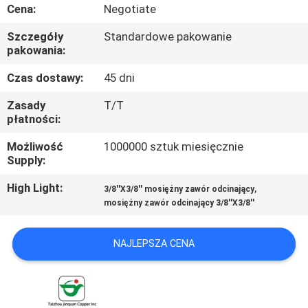
KONTROLA
Cena:
Negotiate
JAKOŚCI
Szczegóły
Standardowe pakowanie
pakowania:
SKONTAKTUJ
Czas dostawy:
45 dni
SIĘ
Zasady
T/T
płatności:
Z
NAMI
Możliwość
1000000 sztuk miesięcznie
Supply:
AKTUALNOŚCI
High Light:
,
3/8''X3/8'' mosiężny zawór odcinający
mosiężny zawór odcinający 3/8''X3/8''
POPROSIĆ
NAJLEPSZA CENA
O
WYCENĘ