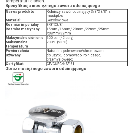
temperatur i ciśnień.
Specyfikacja mosiężnego zaworu odcinającego
Nazwa produktu
Rolniczy zawór odcinający 3/8''X3/8'' z
mosiądzu
Materiał
Bezołowiowe
Rozmiar imperialny
3/8''X3/8''
Rozmiar metryczny
15mm /16mm/ 20mm /22mm /25mm
/28mm/32mm
Maksymalne ciśnienie
600 psi (42 bary)
Maksymalna
200°F (93°C)
temperatura
Powierzchnia
Naturalne polerowane/chromowane
Używany
do użytku domowego, rolniczego,
przemysłowego;
Certyfikat
CE/CUPC/NSF 61
Obraz mosiężnego zaworu odcinającego