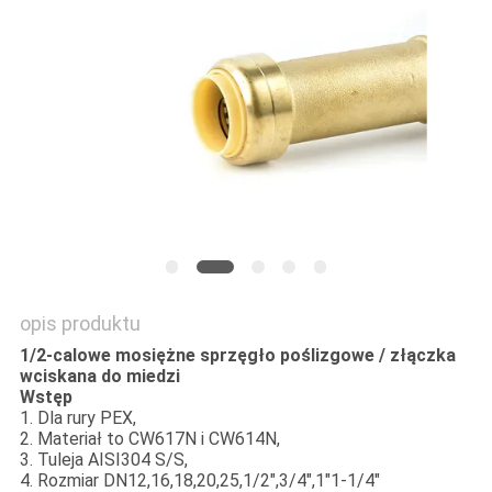
SITEMAP
PRIVACY
POLICY
opis produktu
1/2-calowe mosiężne sprzęgło poślizgowe / złączka
wciskana do miedzi
Wstęp
1. Dla rury PEX,
2. Materiał to CW617N i CW614N,
3. Tuleja AISI304 S/S,
4. Rozmiar DN12,16,18,20,25,1/2",3/4",1"1-1/4"