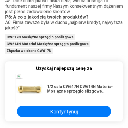
A5: Doskonała jakość, niska cena, wierna obsługa to
fundament naszej firmy.Naszym konsekwentnym dążeniem
jest pełne zadowolenie klientów.
P6: A co z jakością twoich produktów?
A6: Firma zawsze była w duchu „najpierw kredyt, najwyższa
jakość”.
CW617N Mosiężne sprzęgło poślizgowe
CW614N Materiał Mosiężne sprzęgło poślizgowe
Złączka wciskana CW617N
Uzyskaj najlepszą cenę za
1/2 cala CW617N CW614N Materiał
Mosiężne sprzęgło ślizgowe
Złączka wciskana
Kontyntynuj