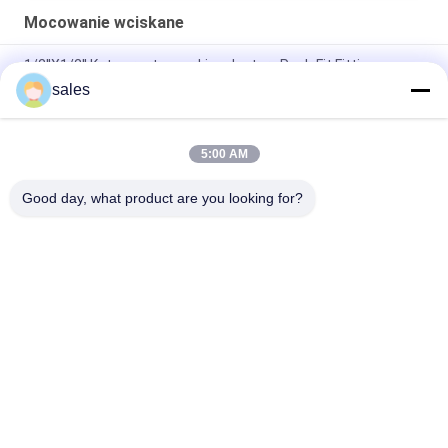
Mocowanie wciskane
1/2''X1/2'' Kute proste męskie adaptery Push Fit Fitting
sales
Zatwierdzona przez NSF61 zatyczka do rur miedzianych 1/2
"do kwadratowych rur stalowych
5:00 AM
NBR Uszczelnione złączka redukcyjna do rur 1x1 cala Złączka
wciskana
Good day, what product are you looking for?
popularne kategorie
Wszystko
Mocowanie 
Miedziane Złączki 
Wciskane
Wciskane
Złączki Rurowe 
Bezołowiowy Zawór 
Wciskane
Kulowy
Mosiężny Zawór 
Elastyczny Wąż 
Odcinający
Mosiężny