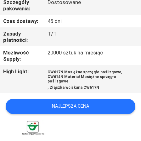
Szczegóły
Dostosowane
KONTROLA
pakowania:
JAKOŚCI
Czas dostawy:
45 dni
SKONTAKTUJ
Zasady
T/T
płatności:
SIĘ
Możliwość
20000 sztuk na miesiąc
Z
Supply:
NAMI
High Light:
,
CW617N Mosiężne sprzęgło poślizgowe
CW614N Materiał Mosiężne sprzęgło
poślizgowe
AKTUALNOŚCI
,
Złączka wciskana CW617N
POPROSIĆ
NAJLEPSZA CENA
O
WYCENĘ