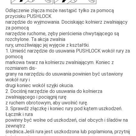
Odłączenie złącza może nastąpić tylko za pomocą
przycisku PUSHLOCK
narzędzie do wyjmowania. Dociskając kołnierz zwalniający
za pomocą
narzędzie ruchome, zęby pierścienia chwytającego są
rozchylone. Ta akcja zwalnia
rury, umożliwiając jej wyjęcie z kształtki.
1. Umieść narzędzie do usuwania PUSHLOCK wokół rury za
pomocą
markowa twarz na kołnierzu zwalniającym. Koniec z
rozmiarem dis-
grany na narzędziu do usuwania powinien być ustawiony
wokół rury i
drugi koniec wokół szyjki okucia.
2. Dociśnij narzędzie do usuwania do kołnierza
zwalniającego i pociągnij rurę
z ruchem obrotowym, aby uwolnić rurę.
3. Sprawdź złączkę i koniec rury pod kątem uszkodzeń.
Łącznik i rura
powinny być wolne od uszkodzeń, ciał obcych i śladów na
zewnątrz
średnica.Jeśli rura jest uszkodzona lub poplamiona, przytnij