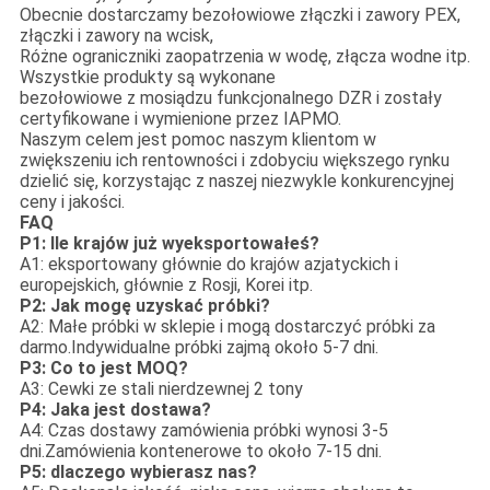
Obecnie dostarczamy bezołowiowe złączki i zawory PEX,
złączki i zawory na wcisk,
Różne ograniczniki zaopatrzenia w wodę, złącza wodne itp.
Wszystkie produkty są wykonane
bezołowiowe z mosiądzu funkcjonalnego DZR i zostały
certyfikowane i wymienione przez IAPMO.
Naszym celem jest pomoc naszym klientom w
zwiększeniu ich rentowności i zdobyciu większego rynku
dzielić się, korzystając z naszej niezwykle konkurencyjnej
ceny i jakości.
FAQ
P1: Ile krajów już wyeksportowałeś?
A1: eksportowany głównie do krajów azjatyckich i
europejskich, głównie z Rosji, Korei itp.
P2: Jak mogę uzyskać próbki?
A2: Małe próbki w sklepie i mogą dostarczyć próbki za
darmo.Indywidualne próbki zajmą około 5-7 dni.
P3: Co to jest MOQ?
A3: Cewki ze stali nierdzewnej 2 tony
P4: Jaka jest dostawa?
A4: Czas dostawy zamówienia próbki wynosi 3-5
dni.Zamówienia kontenerowe to około 7-15 dni.
P5: dlaczego wybierasz nas?