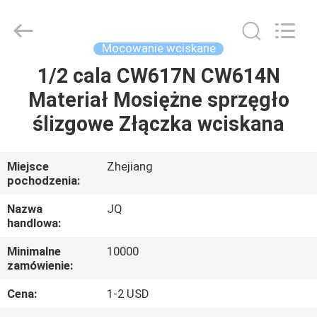
JinQuan
Copper
Co.,
Ltd..
All
Mocowanie wciskane
Rights
Reserved.
1/2 cala CW617N CW614N
DOM
Materiał Mosiężne sprzęgło
PRODUKTY
ślizgowe Złączka wciskana
O
Miejsce
Zhejiang
pochodzenia:
NAS
Nazwa
JQ
handlowa:
WYCIECZKA
Minimalne
10000
PO
zamówienie:
FABRYCE
Cena:
1-2 USD