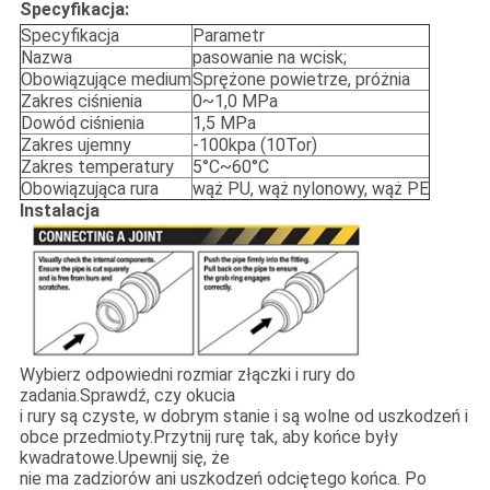
Specyfikacja:
Specyfikacja
Parametr
Nazwa
pasowanie na wcisk;
Obowiązujące medium
Sprężone powietrze, próżnia
Zakres ciśnienia
0~1,0 MPa
Dowód ciśnienia
1,5 MPa
Zakres ujemny
-100kpa (10Tor)
Zakres temperatury
5°C~60°C
Obowiązująca rura
wąż PU, wąż nylonowy, wąż PE
Instalacja
Wybierz odpowiedni rozmiar złączki i rury do
zadania.Sprawdź, czy okucia
i rury są czyste, w dobrym stanie i są wolne od uszkodzeń i
obce przedmioty.Przytnij rurę tak, aby końce były
kwadratowe.Upewnij się, że
nie ma zadziorów ani uszkodzeń odciętego końca. Po