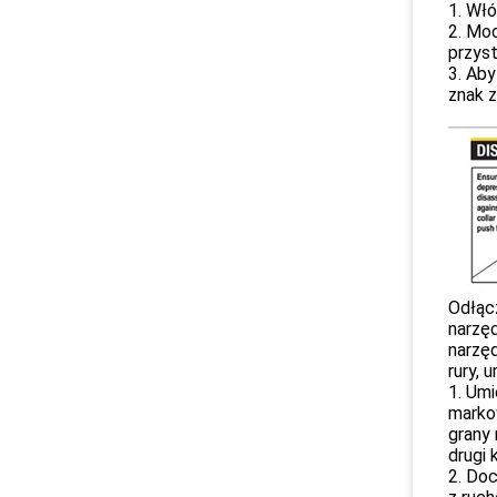
1. Włó
2. Moc
przyst
3. Aby
znak z
Odłąc
narzęd
narzęd
rury, 
1. Um
markow
grany 
drugi 
2. Doc