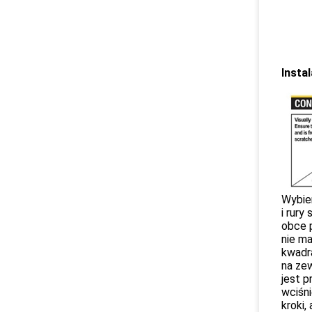
Instal
Wybier
i rury
obce p
nie ma
kwadr
na zew
jest 
wciśni
kroki,