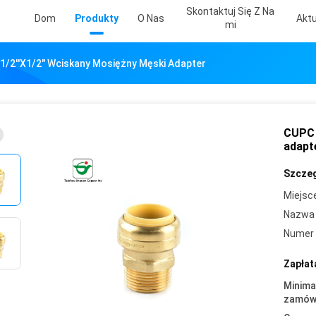
Skontaktuj Się Z Na
Dom
Produkty
O Nas
Aktu
Mi
1/2''X1/2" Wciskany Mosiężny Męski Adapter
CUPC 
adapt
Szczeg
Miejsc
Nazwa 
Numer 
Zapłat
Minima
zamówi