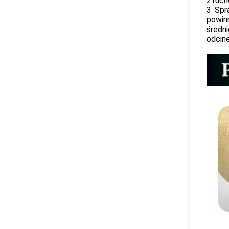
z ruc
3. Spr
powin
średni
odcine