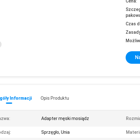
Cena:
Szczeg
pakowa
Czas d
Zasady
Możliw
Na
óły Informacji
Opis Produktu
azwa:
Adapter męski mosiądz
Rozmia
dzaj:
Sprzęgło, Unia
Materi