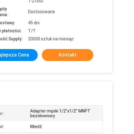
1-2 USD
óły
Dostosowane
nia:
ostawy:
45 dni
 płatności:
T/T
ość Supply:
20000 sztuk na miesiąc
jlepsza Cena
Kontakt
Adapter męski 1/2''x1/2" MNPT
r:
bezołowiowy
ał:
Miedź