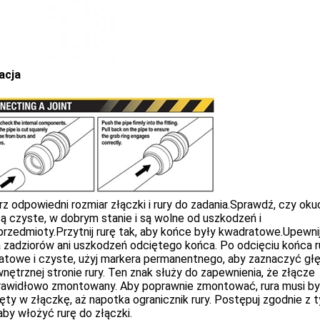
acja
z odpowiedni rozmiar złączki i rury do zadania.Sprawdź, czy oku
 są czyste, w dobrym stanie i są wolne od uszkodzeń i
rzedmioty.Przytnij rurę tak, aby końce były kwadratowe.Upewnij
 zadziorów ani uszkodzeń odciętego końca. Po odcięciu końca r
atowe i czyste, użyj markera permanentnego, aby zaznaczyć gł
nętrznej stronie rury. Ten znak służy do zapewnienia, że ​​złącze
prawidłowo zmontowany. Aby poprawnie zmontować, rura musi b
ęty w złączkę, aż napotka ogranicznik rury. Postępuj zgodnie z 
 aby włożyć rurę do złączki.