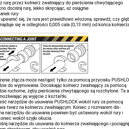
ż rurę przez kołnierz zwalniający do pierścienia chwytającego.
no dociśnij rurę, lekko skręcając, aż osiągnie
anek rury.
 upewnić się, że rura jest prawidłowo włożona, sprawdź, czy gł
najduje się w odległości 0,005 cala (0,13 mm) od końca kołnierz
zenie złącza może nastąpić tylko za pomocą przycisku PUSHL
zie do wyjmowania. Dociskając kołnierz zwalniający za pomocą
zie ruchome, zęby pierścienia chwytającego są rozchylone. Ta a
umożliwiając jej wyjęcie z kształtki.
ieść narzędzie do usuwania PUSHLOCK wokół rury za pomocą
a twarz na kołnierzu zwalniającym. Koniec z rozmiarem dis-
na narzędziu do usuwania powinien być ustawiony wokół rury i
koniec wokół szyjki okucia.
iśnij narzędzie do usuwania do kołnierza zwalniającego i pociągnij