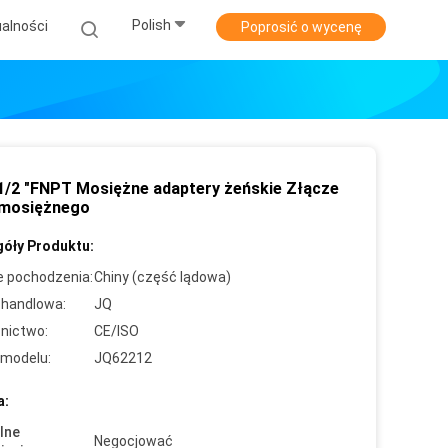
Polish
alności
Poprosić o wycenę
X1/2 "FNPT Mosiężne adaptery żeńskie Złącze
mosiężnego
óły Produktu:
e pochodzenia:
Chiny (część lądowa)
handlowa:
JQ
nictwo:
CE/ISO
modelu:
JQ62212
a:
lne
Negocjować