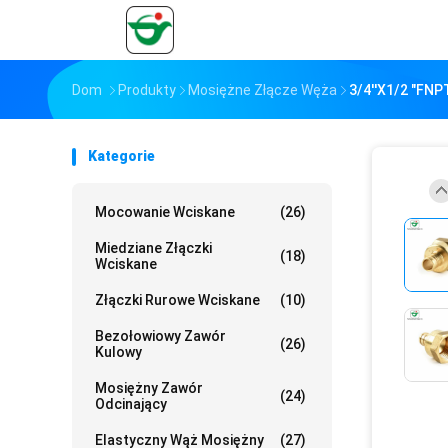
Dom
Produkty
Mosiężne Złącze Węża
3/4''X1/2 "FN
Kategorie
Mocowanie Wciskane
(26)
Miedziane Złączki
(18)
Wciskane
Złączki Rurowe Wciskane
(10)
Bezołowiowy Zawór
(26)
Kulowy
Mosiężny Zawór
(24)
Odcinający
Elastyczny Wąż Mosiężny
(27)