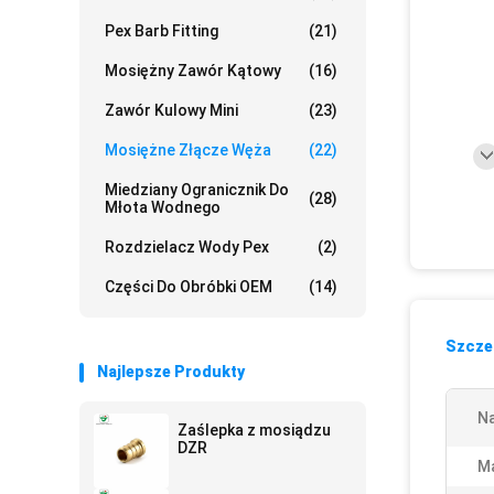
Pex Barb Fitting
(21)
Mosiężny Zawór Kątowy
(16)
Zawór Kulowy Mini
(23)
Mosiężne Złącze Węża
(22)
Miedziany Ogranicznik Do
(28)
Młota Wodnego
Rozdzielacz Wody Pex
(2)
Części Do Obróbki OEM
(14)
Szczeg
Najlepsze Produkty
N
Zaślepka z mosiądzu
DZR
Ma