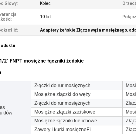
d Głowy:
Kolec
Orzecz
warancja
10 lat
Połącz
kości::
dkreślić:
Adaptery żeńskie Złącze węża mosiężnego
,
ada
roduktu
X1/2" FNPT mosiężne łączniki żeńskie
p
Złączki do rur mosiężnych
Mosi
Mosiężne złączki do węży
Mosi
Złączki do rur mosiężnych
Złąc
es
Mosiężne złączki zaciskowe
Mosi
uktów
Mosiężne łączniki kielichowe
Złąc
Zawory i kurki mosiężneFi
Złąc