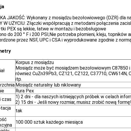
ja
A JAKOŚĆ: Wykonany z mosiądzu bezołowiowego (DZR) dla naj
 W UŻYCIU: Złączki współpracują z metodami połączenia zaciska
łtki PEX są lekkie, łatwe w montażu i bezobsługowe
no do 200 ° F i 200 PSI;Nie potrzeba płomieni, kleju, topników 
erdzone przez NSF, UPC i CSA i wyprodukowane zgodnie z nor
metry
Korpus z mosiądzu
Mosiądz może być mosiądzem bezołowiowym C87850 i
iał
również CuZn39Pb3, CZ121, CZ122, C37710, CW614N,
itp.
rzchnia
Mosiądz naturalny lub niklowany
ie
Rura Pex
1) 2 dni - dla naszych istniejących próbek w celach info
i czas
2) 15 dni - Jeśli nowy rozmiar, musisz zrobić nową formę
tacja
tak
ość
100 000 sztuk każdego miesiąca
kcyjna
góły