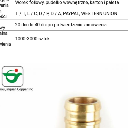
Worek foliowy, pudełko wewnętrzne, karton i paleta.
ania
n
T / T, L / C, D / P, D / A, PAYPAL, WESTERN UNION
ości
20 dni do 40 dni po potwierdzeniu zamówienia
awy
alna
1000-3000 sztuk
ienia