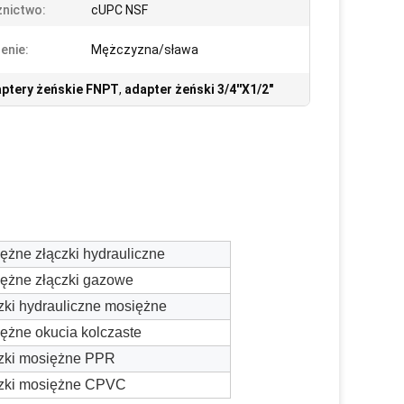
nictwo:
cUPC NSF
enie:
Mężczyzna/sława
ptery żeńskie FNPT
,
adapter żeński 3/4''X1/2"
ężne złączki hydrauliczne
ężne złączki gazowe
zki hydrauliczne mosiężne
ężne okucia kolczaste
zki mosiężne PPR
zki mosiężne CPVC