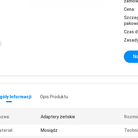
zamówi
Cena:
Szczeg
pakowa
Czas d
Zasady
Na
óły Informacji
Opis Produktu
azwa:
Adaptery żeńskie
Rozmia
teriał:
Mosiądz
Techni