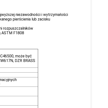
wyższej niezawodności i wytrzymałości
nego pierścienia lub zacisku
ani rozpuszczalników
mą ASTM F1808
 C46500, może być
 CW617N, DZR BRASS
rmacyjnych
!