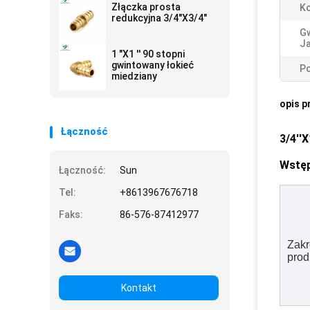
Złączka prosta
Ko
redukcyjna 3/4"X3/4"
G
Ja
1 "X1 '' 90 stopni
gwintowany łokieć
Po
miedziany
opis p
Łączność
3/4''
Wstę
Łączność:
Sun
Tel:
+8613967676718
Faks:
86-576-87412977
Zakr
prod
Kontakt