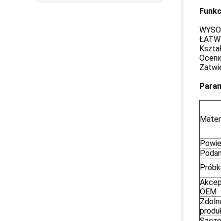
Funkc
WYSOK
ŁATWY
Kszta
Ocenio
Zatwi
Para
Mater
Powie
Podan
Próbk
Akcep
OEM
Zdoln
produ
Szcze