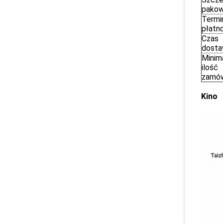
pakow
Termi
płatn
Czas
dost
Minim
ilość
zamów
Kino