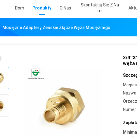
Skontaktuj Się Z Na
Dom
Produkty
O Nas
Aktu
Mi
PT Mosiężne Adaptery Żeńskie Złącze Węża Mosiężnego
3/4''
węża 
Szczeg
Miejsc
Nazwa 
Orzecz
Numer 
Zapłat
Minima