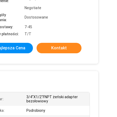
enie:
Negotiate
óły
Dostosowane
nia:
ostawy:
7-45
 płatności:
T/T
jlepsza Cena
Kontakt
3/4''X1/2"FNPT żeński adapter
r:
bezołowiowy
ka:
Podrobiony