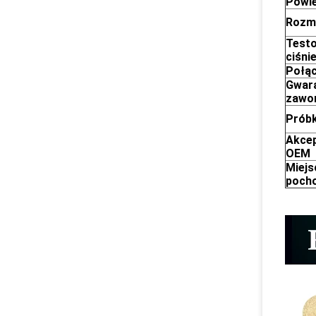
Powie
Rozm
Test
ciśni
Połąc
Gwar
zawo
Próbk
Akcep
OEM
Miejs
poch