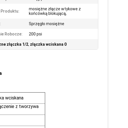
mosiężne złącze wtykowe z
 Produktu:
końcówką blokującą,
:
Sprzęgło mosiężne
nie Robocze:
200 psi
zne złączka 1/2
,
złączka wciskana 0
a
ka wciskana
ączenie z tworzywa