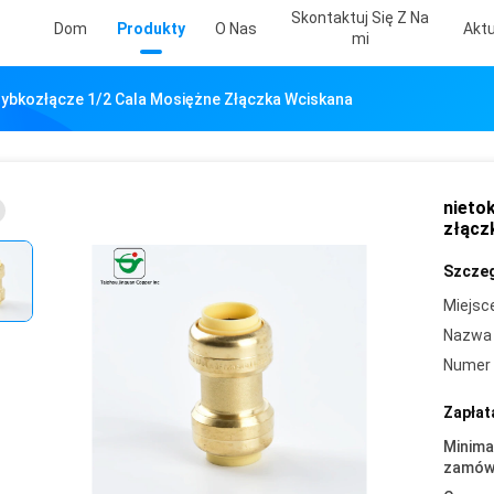
Skontaktuj Się Z Na
Dom
Produkty
O Nas
Aktu
Mi
ybkozłącze 1/2 Cala Mosiężne Złączka Wciskana
nieto
złącz
Szczeg
Miejsc
Nazwa 
Numer 
Zapłat
Minima
zamówi