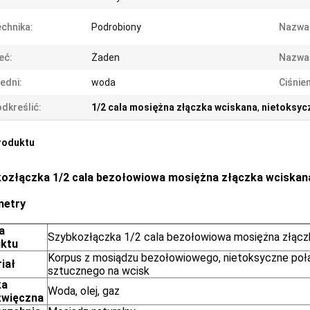
chnika:
Podrobiony
Nazwa
eć:
Żaden
Nazwa
edni:
woda
Ciśnie
dkreślić:
1/2 cala mosiężna złączka wciskana
,
nietoksyc
roduktu
ozłączka 1/2 cala bezołowiowa mosiężna złączka wciskan
metry
a
Szybkozłączka 1/2 cala bezołowiowa mosiężna złącz
uktu
Korpus z mosiądzu bezołowiowego, nietoksyczne poł
iał
sztucznego na wcisk
ka
Woda, olej, gaz
źwięczna