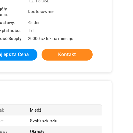
1.2-1.8 USD
óły
Dostosowane
nia:
ostawy:
45 dni
 płatności:
T/T
ość Supply:
20000 sztuk na miesiąc
jlepsza Cena
Kontakt
ał:
Miedź
e:
Szybkozłączki
owy:
Okrągły