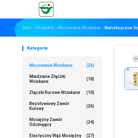
Dom
Produkty
Mocowanie Wciskane
Nietoksyczne Sz
Kategorie
Mocowanie Wciskane
(26)
Miedziane Złączki
(18)
Wciskane
Złączki Rurowe Wciskane
(10)
Bezołowiowy Zawór
(26)
Kulowy
Mosiężny Zawór
(24)
Odcinający
Elastyczny Wąż Mosiężny
(27)