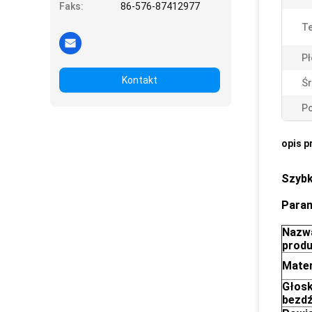
Faks:
86-576-87412977
Te
Pł
Kontakt
Śr
Po
opis p
Szybk
Para
Nazw
prod
Mater
Głos
bezd