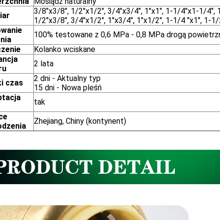
rzchnia
Mosiądz naturalny
3/8"x3/8", 1/2"x1/2", 3/4"x3/4", 1"x1", 1-1/4"x1-1/4", 1
iar
1/2"x3/8", 3/4"x1/2", 1"x3/4", 1"x1/2", 1-1/4 "x1", 1-1
owanie
100% testowane z 0,6 MPa - 0,8 MPa drogą powietrz
enia
zenie
Kolanko wciskane
ancja
2 lata
ru
2 dni - Aktualny typ
i czas
15 dni - Nowa pleśń
tacja
tak
ce
Zhejiang, Chiny (kontynent)
odzenia