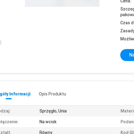
Cena:
Szczeg
pakowa
Czas d
Zasady
Możliw
Na
óły Informacji
Opis Produktu
dzaj:
Sprzęgło, Unia
Materi
łączenie:
Na wcisk
Podani
ztałt:
Równy
Kod Gł