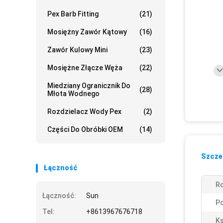
Pex Barb Fitting
(21)
Mosiężny Zawór Kątowy
(16)
Zawór Kulowy Mini
(23)
Mosiężne Złącze Węża
(22)
Miedziany Ogranicznik Do
(28)
Młota Wodnego
Rozdzielacz Wody Pex
(2)
Części Do Obróbki OEM
(14)
Szczeg
Łączność
Ro
Łączność:
Sun
Po
Tel:
+8613967676718
Ks