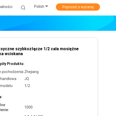
Polish
alności
Poprosić o wycenę
ksyczne szybkozłącze 1/2 cala mosiężne
ka wciskana
óły Produktu:
e pochodzenia:
Zhejiang
handlowa:
JQ
modelu:
1/2
a:
lne
1000
enie: