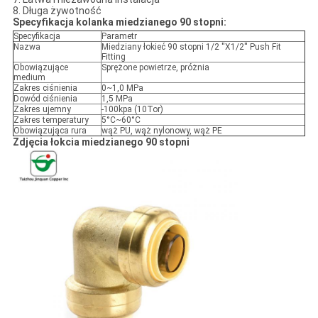
8. Długa żywotność
Specyfikacja kolanka miedzianego 90 stopni:
Specyfikacja
Parametr
Nazwa
Miedziany łokieć 90 stopni 1/2 ''X1/2'' Push Fit
Fitting
Obowiązujące
Sprężone powietrze, próżnia
medium
Zakres ciśnienia
0~1,0 MPa
Dowód ciśnienia
1,5 MPa
Zakres ujemny
-100kpa (10Tor)
Zakres temperatury
5°C~60°C
Obowiązująca rura
wąż PU, wąż nylonowy, wąż PE
Zdjęcia łokcia miedzianego 90 stopni