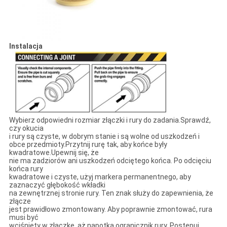
Instalacja
Wybierz odpowiedni rozmiar złączki i rury do zadania.Sprawdź,
czy okucia
i rury są czyste, w dobrym stanie i są wolne od uszkodzeń i
obce przedmioty.Przytnij rurę tak, aby końce były
kwadratowe.Upewnij się, że
nie ma zadziorów ani uszkodzeń odciętego końca. Po odcięciu
końca rury
kwadratowe i czyste, użyj markera permanentnego, aby
zaznaczyć głębokość wkładki
na zewnętrznej stronie rury. Ten znak służy do zapewnienia, że ​​
złącze
jest prawidłowo zmontowany. Aby poprawnie zmontować, rura
musi być
wciśnięty w złączkę, aż napotka ogranicznik rury. Postępuj