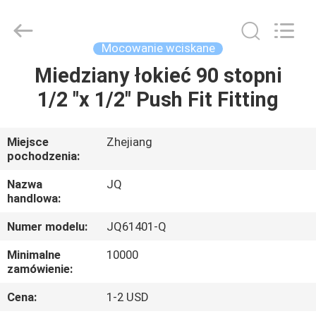
JinQuan
Copper
Co.,
Ltd..
All
Mocowanie wciskane
Rights
Reserved.
Miedziany łokieć 90 stopni
DOM
1/2 "x 1/2" Push Fit Fitting
PRODUKTY
Miejsce
Zhejiang
pochodzenia:
O
NAS
Nazwa
JQ
handlowa:
Numer modelu:
JQ61401-Q
WYCIECZKA
PO
Minimalne
10000
zamówienie:
FABRYCE
Cena:
1-2 USD