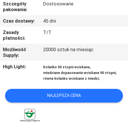
KONTROLA
Szczegóły
Dostosowane
pakowania:
JAKOŚCI
Czas dostawy:
45 dni
SKONTAKTUJ
Zasady
T/T
płatności:
SIĘ
Możliwość
20000 sztuk na miesiąc
Z
Supply:
NAMI
High Light:
,
Kolanko 90 stopni wciskane
,
miedziane dopasowanie wciskane 90 stopni
AKTUALNOŚCI
równe kolanko wciskane z miedzi;
NAJLEPSZA CENA
POPROSIĆ
O
WYCENĘ