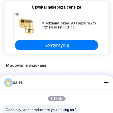
Uzyskaj najlepszą cenę za
Miedziany łokieć 90 stopni 1/2 "x
1/2" Push Fit Fitting
Kontyntynuj
Mocowanie wciskane
1/2''X1/2'' Kute proste męskie adaptery Push Fit Fitting
sales
Zatwierdzona przez NSF61 zatyczka do rur miedzianych 1/2
"do kwadratowych rur stalowych
2:23 AM
NBR Uszczelnione złączka redukcyjna do rur 1x1 cala Złączka
wciskana
Good day, what product are you looking for?