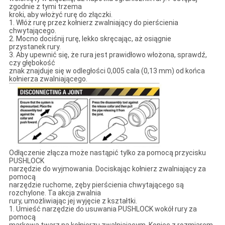
zgodnie z tymi trzema
kroki, aby włożyć rurę do złączki.
1. Włóż rurę przez kołnierz zwalniający do pierścienia
chwytającego.
2. Mocno dociśnij rurę, lekko skręcając, aż osiągnie
przystanek rury.
3. Aby upewnić się, że rura jest prawidłowo włożona, sprawdź,
czy głębokość
znak znajduje się w odległości 0,005 cala (0,13 mm) od końca
kołnierza zwalniającego.
Odłączenie złącza może nastąpić tylko za pomocą przycisku
PUSHLOCK
narzędzie do wyjmowania. Dociskając kołnierz zwalniający za
pomocą
narzędzie ruchome, zęby pierścienia chwytającego są
rozchylone. Ta akcja zwalnia
rury, umożliwiając jej wyjęcie z kształtki.
1. Umieść narzędzie do usuwania PUSHLOCK wokół rury za
pomocą