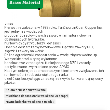
o nas
Pierwotnie założona w 1983 roku, TaiZhou JinQuan Copper Inc.
jest jednym z wiodących
producent bezołowiowych zaworów i armatury, głównie
obsługujących hydraulikę,
hurtownicy,dystrybutorzy i detaliści.
Obecnie dostarczamy bezołowiowe złączki i zawory PEX,
złączki i zawory na wcisk,
Różne ograniczniki zaopatrzenia w wodę, złącza wodne itp.
Wszystkie produkty są wykonane
bezołowiowe z mosiądzu funkcjonalnego DZR i zostały
certyfikowane i wymienione przez IAPMO.
Naszym celem jest pomoc naszym klientom w zwiększeniu ich
rentowności i zdobyciu większego rynku
dzielić się, korzystając z naszej niezwykle konkurencyjnej ceny i
jakości.
Kolanko 90 stopni wciskane
miedziane dopasowanie wciskane 90 stopni
równe kolanko wciskane z miedzi;