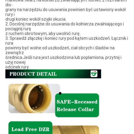
markowa twarz na kołnierzu zwalniającym. Koniec z rozmiarem
dis-
grany na narzędziu do usuwania powinien być ustawiony wokół
rury i
drugi koniec wokół szyjki okucia.
2. Dociśnij narzędzie do usuwania do kołnierza zwalniającego i
pociągnij rurę
z ruchem obrotowym, aby uwolnić rurę.
3. Sprawdź złączkę i koniec rury pod kątem uszkodzeń. Łącznik i
rura
powinny być wolne od uszkodzeń, ciał obcych i śladów na
zewnątrz
średnica.Jeśli rura jest uszkodzona lub poplamiona, przytnij i
użyj nowej
odcinek rury.